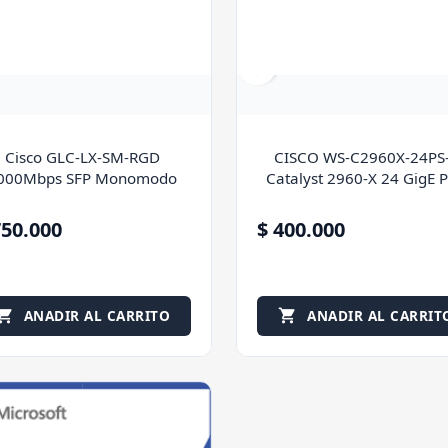
favorite_border
Cisco GLC-LX-SM-RGD
CISCO WS-C2960X-24PS
000Mbps SFP Monomodo
Catalyst 2960-X 24 GigE 
370W 4...
750.000
$ 400.000
ANADIR AL CARRITO
ANADIR AL CARRIT

