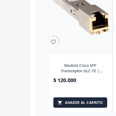
fa
favorite_border
Modulo Cisco SFP
Transceptor GLC-TE |
Openbox
$ 120.000
ANADIR AL CARRITO
