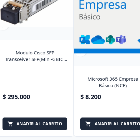
vorite_border
favorite_border
Modulo Cisco SFP
Transceiver SFP(Mini-GBIC)
GLC-SX-MMD
Microsoft 365 Empresa
Básico (NCE)
$ 295.000
$ 8.200
ANADIR AL CARRITO
ANADIR AL CARRIT

