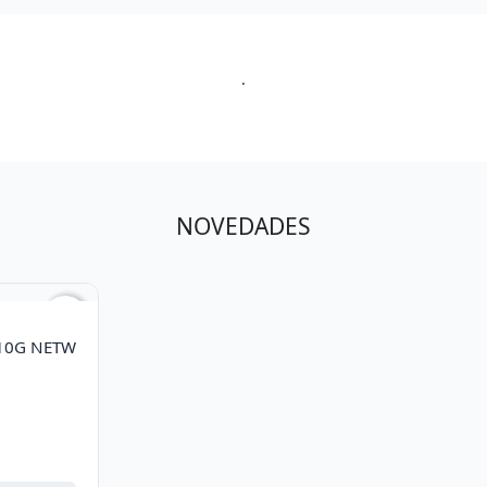
.
NOVEDADES
favorite_border
 10G NETW