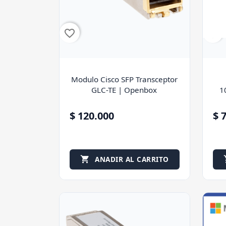
favorite_border
favorite_border
Modulo Cisco SFP Transceptor
GLC-TE | Openbox
1
$ 120.000
$ 
ANADIR AL CARRITO
