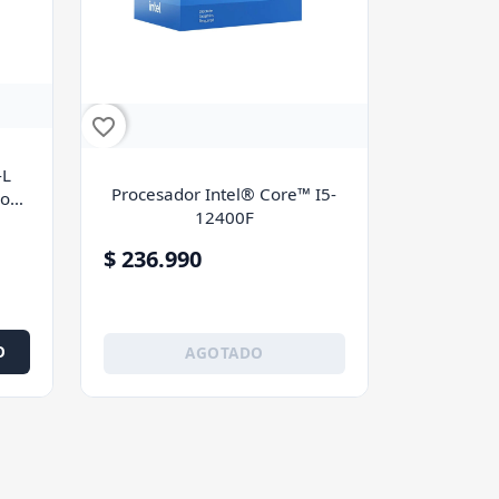
favorite_border
-L
Procesador Intel® Core™ I5-
PoE
12400F
$ 236.990
O
AGOTADO