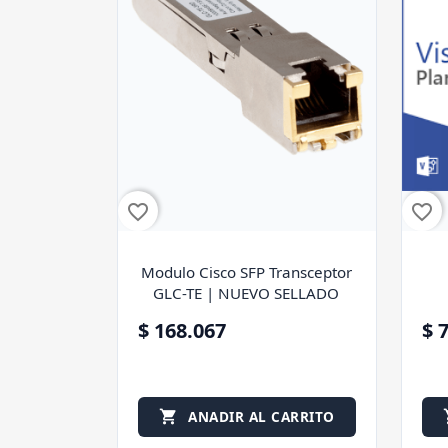
favorite_border
favorite_border
Modulo Cisco SFP Transceptor
GLC-TE | NUEVO SELLADO
$ 168.067
$ 
ANADIR AL CARRITO
