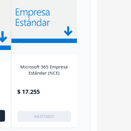
favorite_border
Microsoft 365 Empresa
Estándar (NCE)
$ 17.255
O
AGOTADO