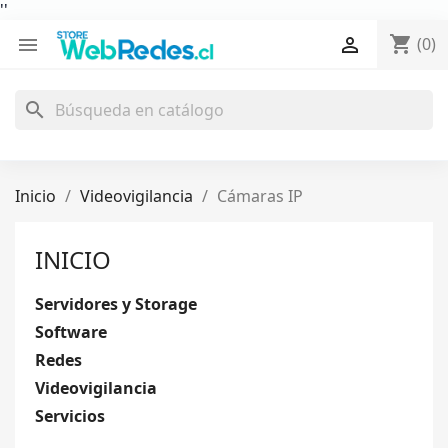
'
'
shopping_cart


(0)
search
Inicio
Videovigilancia
Cámaras IP
INICIO
Servidores y Storage
Software
Redes
Videovigilancia
Servicios