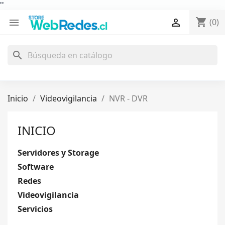
'
'
shopping_cart


(0)
search
Inicio
Videovigilancia
NVR - DVR
INICIO
Servidores y Storage
Software
Redes
Videovigilancia
Servicios