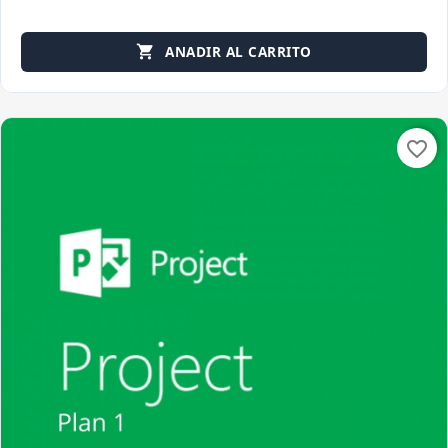
ANADIR AL CARRITO

favorite_border