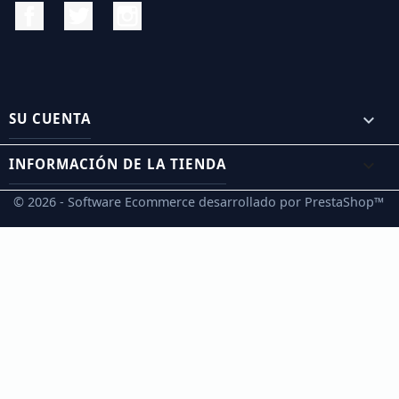
Facebook
Twitter
Instagram
SU CUENTA

INFORMACIÓN DE LA TIENDA
keyboard_arrow_down
© 2026 - Software Ecommerce desarrollado por PrestaShop™