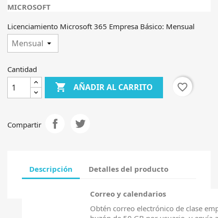
MICROSOFT
Licenciamiento Microsoft 365 Empresa Básico: Mensual
Cantidad

favorite_border
AÑADIR AL CARRITO
Compartir
Descripción
Detalles del producto
Correo y calendarios
Obtén correo electrónico de clase emp
buzón de 50 GB por usuario, y envía 