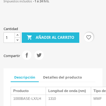
Impuestos incluidos
1 a 24 hrs.
Cantidad

favorite_border
AÑADIR AL CARRITO
Compartir
Descripción
Detalles del producto
Producto
Longitud de onda (nm)
Tipo de
1000BASE-LX/LH
1310
MMF