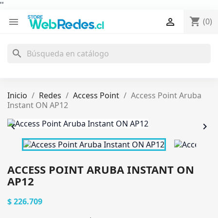
'
'
shopping_cart


(0)
search
Inicio
Redes
Access Point
Access Point Aruba
Instant ON AP12


ACCESS POINT ARUBA INSTANT ON
AP12
$ 226.709