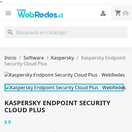
'
'
shopping_cart


(0)
search
Inicio
Software
Kaspersky
Kaspersky Endpoint
Security Cloud Plus
KASPERSKY ENDPOINT SECURITY
CLOUD PLUS
$ 0