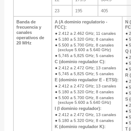
23
195
405
Banda de
A (A dominio regulatorio -
N 
frecuencia y
FCC):
FC
canales
●
2.412 a 2.462 GHz; 11 canales
●
2
operativos de
●
5.180 a 5.320 GHz; 8 canales
●
5
20 MHz
●
5.500 a 5.700 GHz, 8 canales
●
5
(excluye 5.600 a 5.640 GHz)
Q 
●
5,745 a 5,825 GHz; 5 canales
●
2
C (dominio regulador C):
●
5
●
2.412 a 2.472 GHz; 13 canales
●
5
●
5,745 a 5,825 GHz; 5 canales
R 
E (dominio regulador E - ETSI):
●
2
●
2.412 a 2.472 GHz; 13 canales
●
5
●
5.180 a 5.320 GHz; 8 canales
●
5
●
5.500 a 5.700 GHz, 8 canales
S
(excluye 5.600 a 5.640 GHz)
●
2
I (I dominio regulador):
●
5
●
2.412 a 2.472 GHz, 13 canales
●
5
●
5.180 a 5.320 GHz; 8 canales
●
5
K (dominio regulador K):
T 