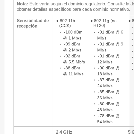
Nota:
Esto varía según el dominio regulatorio. Consulte la 
obtener detalles específicos para cada dominio normativo.
Sensibilidad de
●
802.11b
●
802.11g (no
●
(CCK)
HT20)
recepción
◦
-100 dBm
◦
-91 dBm @ 6
@ 1 Mb/s
Mb/s
◦
-99 dBm
◦
-91 dBm @ 9
@ 2 Mb/s
Mb/s
◦
-92 dBm
◦
-91 dBm @
@ 5.5 Mb/s
12 Mb/s
◦
-88 dBm
◦
-90 dBm @
@ 11 Mb/s
18 Mb/s
◦
-87 dBm @
24 Mb/s
◦
-85 dBm @
36 Mb/s
◦
-80 dBm @
48 Mb/s
◦
-78 dBm @
54 Mb/s
2,4 GHz
5 