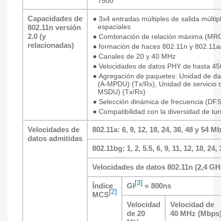
7500
Capacidades de
●
3x4 entradas múltiples de salida múltip
espaciales
802.11n versión
2.0 (y
●
Combinación de relación máxima (MR
relacionadas)
●
formación de haces 802.11n y 802.11a
●
Canales de 20 y 40 MHz
●
Velocidades de datos PHY de hasta 4
●
Agregación de paquetes: Unidad de d
(A-MPDU) (Tx/Rx), Unidad de servicio
MSDU) (Tx/Rx)
●
Selección dinámica de frecuencia (DFS
●
Compatibilidad con la diversidad de tur
Velocidades de
802.11a: 6, 9, 12, 18, 24, 36, 48 y 54 M
datos admitidas
802.11bg: 1, 2, 5.5, 6, 9, 11, 12, 18, 24
Velocidades de datos 802.11n (2,4 GH
[3]
Índice
GI
= 800ns
[2]
MCS
Velocidad
Velocidad de
de 20
40 MHz (Mbps