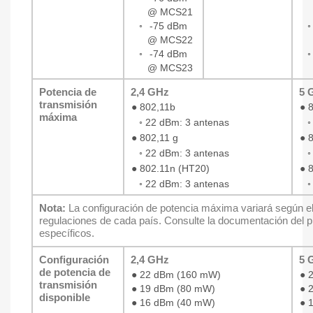
@ MCS21
◦
-75 dBm
@ MCS22
◦
-74 dBm
@ MCS23
Potencia de
2,4 GHz
5 
transmisión
●
802,11b
●
máxima
◦ 22 dBm: 3 antenas
◦
●
802,11 g
●
◦ 22 dBm: 3 antenas
◦
●
802.11n (HT20)
●
◦ 22 dBm: 3 antenas
◦
Nota:
La configuración de potencia máxima variará según el
regulaciones de cada país. Consulte la documentación del p
específicos.
Configuración
2,4 GHz
5 
de potencia de
●
22 dBm (160 mW)
●
transmisión
●
19 dBm (80 mW)
●
disponible
●
16 dBm (40 mW)
●