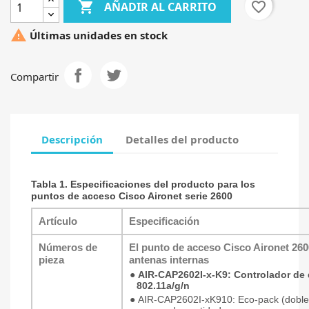

favorite_border
AÑADIR AL CARRITO

Últimas unidades en stock
Compartir
Descripción
Detalles del producto
Tabla 1.
Especificaciones del producto para los
puntos de acceso Cisco Aironet serie 2600
Artículo
Especificación
Números de
El punto de acceso Cisco Aironet 260
pieza
antenas internas
●
AIR-CAP2602I-x-K9: Controlador de
802.11a/g/n
●
AIR-CAP2602I-xK910: Eco-pack (doble