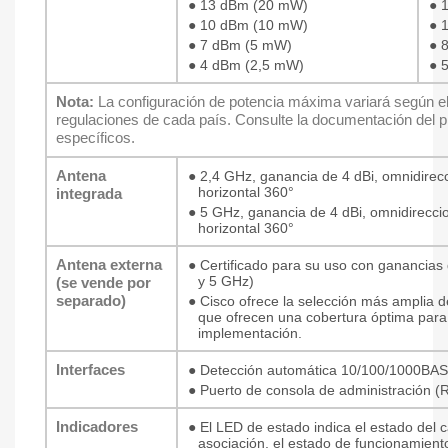
●
13 dBm (20 mW)
●
●
10 dBm (10 mW)
●
●
7 dBm (5 mW)
●
●
4 dBm (2,5 mW)
●
Nota:
La configuración de potencia máxima variará según el
regulaciones de cada país. Consulte la documentación del p
específicos.
Antena
●
2,4 GHz, ganancia de 4 dBi, omnidirecc
horizontal 360°
integrada
●
5 GHz, ganancia de 4 dBi, omnidireccio
horizontal 360°
Antena externa
●
Certificado para su uso con ganancias
y 5 GHz)
(se vende por
separado)
●
Cisco ofrece la selección más amplia 
que ofrecen una cobertura óptima para
implementación.
Interfaces
●
Detección automática 10/100/1000BAS
●
Puerto de consola de administración (
Indicadores
●
El LED de estado indica el estado del 
asociación, el estado de funcionamient