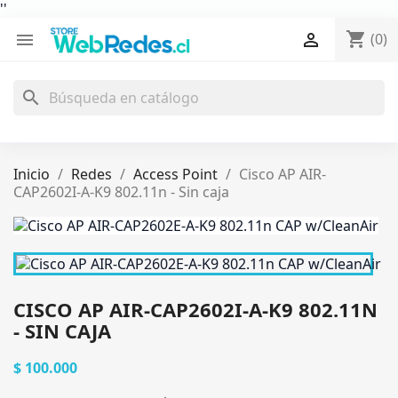
'
'
shopping_cart


(0)
search
Inicio
Redes
Access Point
Cisco AP AIR-
CAP2602I-A-K9 802.11n - Sin caja
CISCO AP AIR-CAP2602I-A-K9 802.11N
- SIN CAJA
$ 100.000