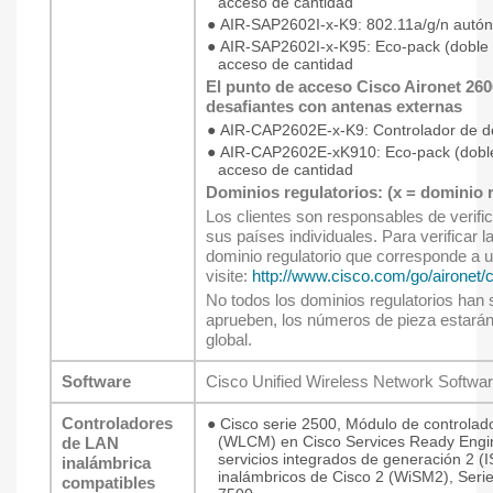
acceso de cantidad
●
AIR-SAP2602I-x-K9: 802.11a/g/n autó
●
AIR-SAP2602I-x-K95: Eco-pack (doble 
acceso de cantidad
El punto de acceso Cisco Aironet 260
desafiantes con antenas externas
●
AIR-CAP2602E-x-K9: Controlador de d
●
AIR-CAP2602E-xK910: Eco-pack (doble
acceso de cantidad
Dominios regulatorios: (x = dominio r
Los clientes son responsables de verifi
sus países individuales. Para verificar la
dominio regulatorio que corresponde a un
visite:
http://www.cisco.com/go/aironet/
No todos los dominios regulatorios han
aprueben, los números de pieza estarán 
global.
Software
Cisco Unified Wireless Network Software
Controladores
●
Cisco serie 2500, Módulo de controlad
(WLCM) en Cisco Services Ready Engi
de LAN
servicios integrados de generación 2 (
inalámbrica
inalámbricos de Cisco 2 (WiSM2), Serie
compatibles