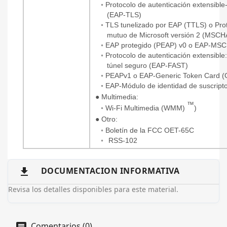
◦ Protocolo
de autenticación extensible
(EAP-TLS)
◦
TLS tunelizado por EAP (TTLS) o Prot
mutuo de Microsoft versión 2 (MSC
◦
EAP protegido (PEAP) v0 o EAP-MS
◦ Protocolo
de autenticación extensible:
túnel seguro (EAP-FAST)
◦
PEAPv1 o EAP-Generic Token Card 
◦
EAP-Módulo de identidad de suscripto
●
Multimedia:
™
◦
Wi-Fi Multimedia (WMM)
)
●
Otro:
◦ Boletín
de la FCC OET-65C
◦
RSS-102
DOCUMENTACION INFORMATIVA

Revisa los detalles disponibles para este material.
Comentarios (0)