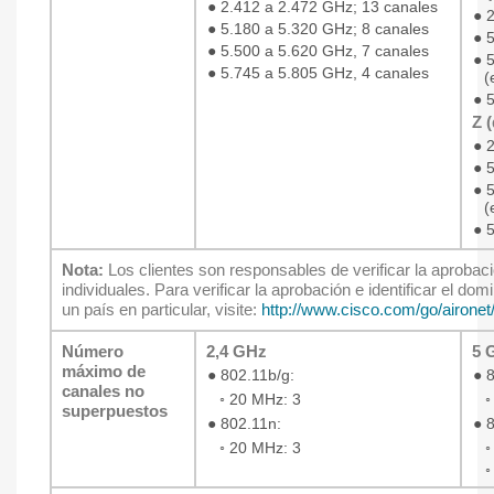
●
2.412 a 2.472 GHz; 13 canales
●
2
●
5.180 a 5.320 GHz; 8 canales
●
5
●
5.500 a 5.620 GHz, 7 canales
●
5
●
5.745 a 5.805 GHz, 4 canales
(
●
5
Z 
●
2
●
5
●
5
(
●
5
Nota:
Los clientes son responsables de verificar la aprobac
individuales. Para verificar la aprobación e identificar el do
un país en particular, visite:
http://www.cisco.com/go/airone
Número
2,4 GHz
5 
máximo de
●
802.11b/g:
●
8
canales no
◦ 20 MHz: 3
◦
superpuestos
●
802.11n:
●
8
◦ 20 MHz: 3
◦
◦