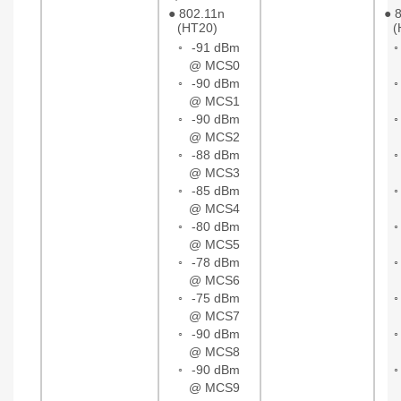
●
802.11n
●
(HT20)
(
◦
-91 dBm
@ MCS0
◦
-90 dBm
@ MCS1
◦
-90 dBm
@ MCS2
◦
-88 dBm
@ MCS3
◦
-85 dBm
@ MCS4
◦
-80 dBm
@ MCS5
◦
-78 dBm
@ MCS6
◦
-75 dBm
@ MCS7
◦
-90 dBm
@ MCS8
◦
-90 dBm
@ MCS9