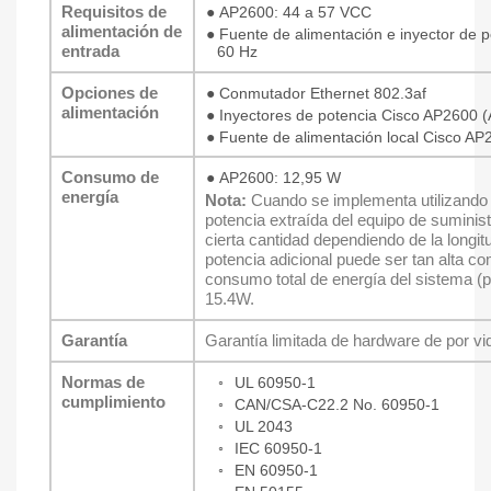
Requisitos de
●
AP2600: 44 a 57 VCC
alimentación de
●
Fuente de alimentación e inyector de 
entrada
60 Hz
Opciones de
●
Conmutador Ethernet 802.3af
alimentación
●
Inyectores de potencia Cisco AP2600
●
Fuente de alimentación local Cisco A
Consumo de
●
AP2600: 12,95 W
energía
Nota:
Cuando se implementa utilizando 
potencia extraída del equipo de suminis
cierta cantidad dependiendo de la longit
potencia adicional puede ser tan alta co
consumo total de energía del sistema (
15.4W.
Garantía
Garantía limitada de hardware de por vi
Normas de
◦
UL 60950-1
cumplimiento
◦
CAN/CSA-C22.2 No. 60950-1
◦
UL 2043
◦
IEC 60950-1
◦
EN 60950-1