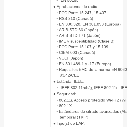
◦
EN 50155
●
Aprobaciones de radio:
◦
FCC Parte 15.247, 15.407
◦
RSS-210 (Canadá)
◦
EN 300.328, EN 301.893 (Europa)
◦
ARIB-STD 66 (Japón)
◦
ARIB-STD T71 (Japón)
◦
IME y susceptibilidad (Clase B)
◦
FCC Parte 15.107 y 15.109
◦
CIEM-003 (Canadá)
◦
VCCI (Japón)
◦
EN 301.489-1 y -17 (Europa)
◦
Requisitos EMC de la norma EN 60601
93/42/CEE
●
Estándar IEEE:
◦
IEEE 802.11a/b/g, IEEE 802.11n, IE
●
Seguridad:
◦ 802.11i, Acceso protegido Wi-Fi 2 (
◦ 802.1X
◦ Estándares
de cifrado avanzados (AES
temporal (TKIP)
●
Tipo(s) de EAP: