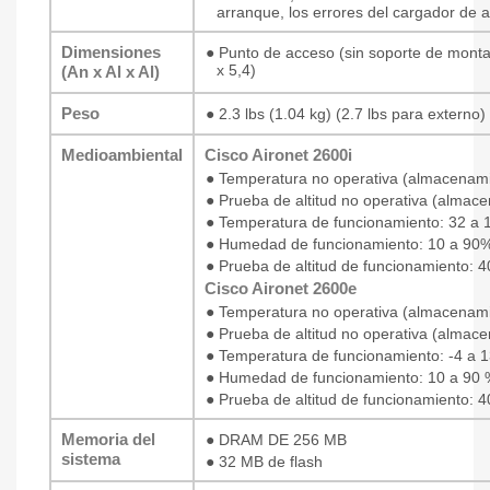
arranque, los errores del cargador de 
Dimensiones
●
Punto de acceso (sin soporte de montaj
x 5,4)
(An x Al x Al)
Peso
●
2.3 lbs (1.04 kg) (2.7 lbs para externo)
Medioambiental
Cisco Aironet 2600i
●
Temperatura no operativa (almacenamie
●
Prueba de altitud no operativa (almace
●
Temperatura de funcionamiento: 32 a 1
●
Humedad de funcionamiento: 10 a 90% 
●
Prueba de altitud de funcionamiento: 4
Cisco Aironet 2600e
●
Temperatura no operativa (almacenamie
●
Prueba de altitud no operativa (almace
●
Temperatura de funcionamiento: -4 a 1
●
Humedad de funcionamiento: 10 a 90 
●
Prueba de altitud de funcionamiento: 4
Memoria del
●
DRAM DE 256 MB
sistema
●
32 MB de flash